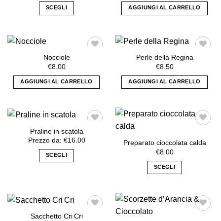
AGGIUNGI
AGGIUNGI
SCEGLI
opzioni
AGGIUNGI AL CARRELLO
ALLA
ALLA
possono
Questo
LISTA DEI
LISTA DEI
essere
prodotto
DESIDERI
DESIDERI
scelte
ha
nella
più
Nocciole
Perle della Regina
pagina
varianti.
€
8.00
€
8.50
del
Le
AGGIUNGI
AGGIUNGI
prodotto
AGGIUNGI AL CARRELLO
AGGIUNGI AL CARRELLO
opzioni
ALLA
ALLA
possono
LISTA DEI
LISTA DEI
essere
DESIDERI
DESIDERI
scelte
nella
Praline in scatola
pagina
Prezzo da:
€
16.00
Preparato cioccolata calda
del
€
8.00
AGGIUNGI
AGGIUNGI
prodotto
SCEGLI
ALLA
ALLA
Questo
SCEGLI
LISTA DEI
LISTA DEI
prodotto
Questo
DESIDERI
DESIDERI
ha
prodotto
più
ha
varianti.
più
Sacchetto Cri Cri
Le
varianti.