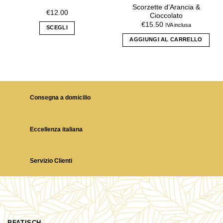
Scorzette d’Arancia &
opzioni
Le
€
12.00
Cioccolato
AGGIUNGI
AGGIUNGI
possono
opzioni
€
15.50
IVA inclusa
ALLA
ALLA
SCEGLI
essere
possono
LISTA DEI
LISTA DEI
scelte
Questo
AGGIUNGI AL CARRELLO
essere
DESIDERI
DESIDERI
nella
prodotto
scelte
pagina
ha
nella
del
più
pagina
prodotto
varianti.
del
Le
prodotto
Consegna a domicilio
opzioni
possono
essere
Eccellenza italiana
scelte
nella
pagina
Servizio Clienti
del
prodotto
PFATISCH