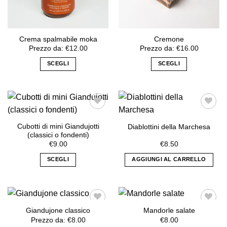
DESIDERI
DESIDERI
Crema spalmabile moka
Cremone
Prezzo da:
€
12.00
Prezzo da:
€
16.00
SCEGLI
SCEGLI
Questo
Questo
prodotto
prodotto
ha
ha
più
più
varianti.
varianti.
Cubotti di mini Giandujotti
Diablottini della Marchesa
Le
Le
(classici o fondenti)
AGGIUNGI
AGGIUNGI
opzioni
opzioni
€
9.00
€
8.50
ALLA
ALLA
possono
possono
LISTA DEI
LISTA DEI
SCEGLI
AGGIUNGI AL CARRELLO
essere
essere
DESIDERI
DESIDERI
scelte
scelte
Questo
nella
nella
prodotto
pagina
pagina
ha
del
del
più
Giandujone classico
Mandorle salate
prodotto
prodotto
varianti.
Prezzo da:
€
8.00
€
8.00
Le