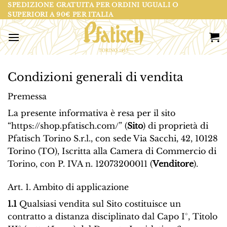
Salta
SPEDIZIONE GRATUITA PER ORDINI UGUALI O
SUPERIORI A 90€ PER ITALIA
ai
contenuti
Condizioni generali di vendita
Premessa
La presente informativa è resa per il sito
“https://shop.pfatisch.com/” (
Sito
) di proprietà di
Pfatisch Torino S.r.l., con sede Via Sacchi, 42, 10128
Torino (TO), Iscritta alla Camera di Commercio di
Torino, con P. IVA n. 12073200011 (
Venditore
).
Art. 1. Ambito di applicazione
1.1
Qualsiasi vendita sul Sito costituisce un
contratto a distanza disciplinato dal Capo I°, Titolo